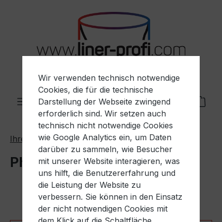
Zum Hauptinhalt springen
Wir verwenden technisch notwendige
Cookies, die für die technische
Du hast 0 Produ
Ware
Darstellung der Webseite zwingend
erforderlich sind. Wir setzen auch
technisch nicht notwendige Cookies
wie Google Analytics ein, um Daten
Ihre Branche
Pharma / Medizin / Bio-Tech
darüber zu sammeln, wie Besucher
Pharma / Medizin / Bio-Tech
mit unserer Website interagieren, was
uns hilft, die Benutzererfahrung und
die Leistung der Website zu
verbessern. Sie können in den Einsatz
der nicht notwendigen Cookies mit
dem Klick auf die Schaltfläche