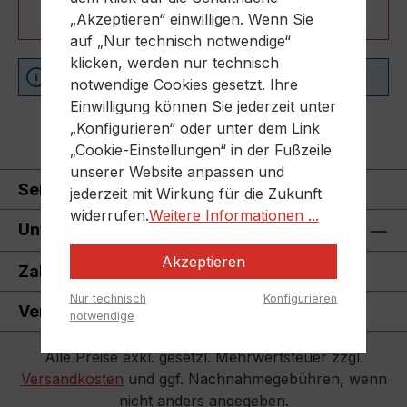
Produkte filtern
„Akzeptieren“ einwilligen. Wenn Sie
auf „Nur technisch notwendige“
klicken, werden nur technisch
Keine Produkte gefunden.
notwendige Cookies gesetzt. Ihre
Einwilligung können Sie jederzeit unter
„Konfigurieren“ oder unter dem Link
„Cookie-Einstellungen“ in der Fußzeile
unserer Website anpassen und
Service-Hotline
jederzeit mit Wirkung für die Zukunft
widerrufen.
Weitere Informationen ...
Unternehmen
Akzeptieren
Zahlungsmöglichkeiten
Nur technisch
Konfigurieren
Versand durch
notwendige
Alle Preise exkl. gesetzl. Mehrwertsteuer zzgl.
Versandkosten
und ggf. Nachnahmegebühren, wenn
nicht anders angegeben.