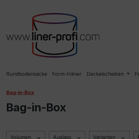
m Hauptinhalt springen
Zur Suche springen
Zur Hauptnavigation springen
Rundbodensäcke
Form-Inliner
Deckelscheiben
F
Bag-in-Box
Bag-in-Box
Volumen
Auslass
Varianten