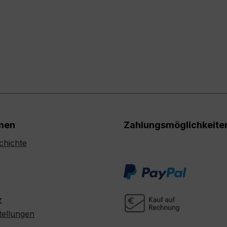
men
Zahlungsmöglichkeite
chichte
z
tellungen