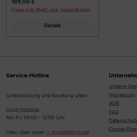
Regulärer Preis:
189,00 €
weiterreichen.
Das System wurde speziell für
Preise exkl. MwSt. zzgl. Versandkosten
wasserbasierte Farben,
Dispersionen, Klebstoffe,
Details
Haushalts- sowie andere flüssige
Rohstoffe entwickelt – und
kombiniert maximalen
Produktschutz mit minimalem
Materialeinsatz. Die Verpackung ist
neutral braun und harmoniert so
mit jedem Markenauftritt. Ihre
Service-Hotline
Unterneh
Vorteile auf einen Blick:
Unsere Ges
Nennvolumen 1000 L, max.
Füllgewicht 1100 kg – perfekt für
Impressum
Unterstützung und Beratung unter:
Bulk-Anwendungen PPWR-
AGB
konform und biocidfrei dank
0345/2056536
FAQ
innovativer
Mo-Fr, 09:00 - 12:00 Uhr
Datenschut
Verpackungstechnologie Bis zu 90
Cookie-Eins
% Recyclinganteil und 95 %
Oder über unser
> Kontaktformular