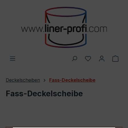
Zum Hauptinhalt springen
Du hast 0 Produ
Ware
Deckelscheiben
Fass-Deckelscheibe
Fass-Deckelscheibe