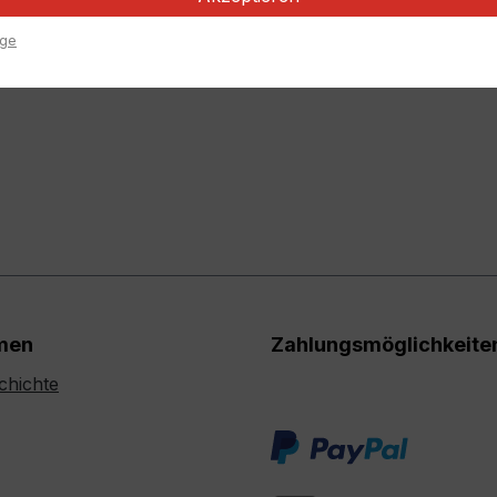
ige
men
Zahlungsmöglichkeite
chichte