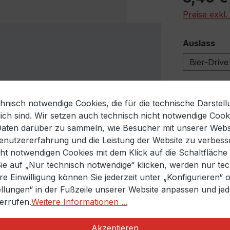
Preise exkl
au
Auslass
Bier-Drive
Durchmess
nisch notwendige Cookies, die für die technische Darstell
ø 285 mm
ich sind. Wir setzen auch technisch nicht notwendige Cook
Produkt
Daten darüber zu sammeln, wie Besucher mit unserer Websi
 Benutzererfahrung und die Leistung der Website zu verbess
cht notwendigen Cookies mit dem Klick auf die Schaltfläche
Nicht die
Sie auf „Nur technisch notwendige“ klicken, werden nur te
hre Einwilligung können Sie jederzeit unter „Konfigurieren“
ellungen“ in der Fußzeile unserer Website anpassen und jed
Zum Merkze
derrufen.
Weitere Informationen ...
Produktnu
Akzeptieren