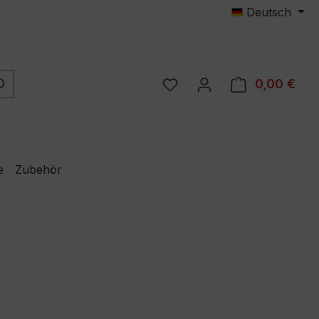
Deutsch
Du hast 0 Produkte auf 
0,00 €
Ware
e
Zubehör
eis: