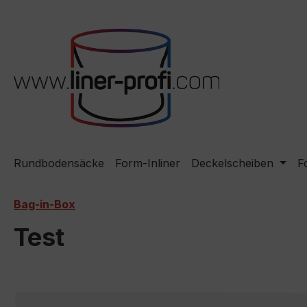
m Hauptinhalt springen
Zur Suche springen
Zur Hauptnavigation springen
Rundbodensäcke
Form-Inliner
Deckelscheiben
F
Bag-in-Box
Test
Bildergalerie überspringen