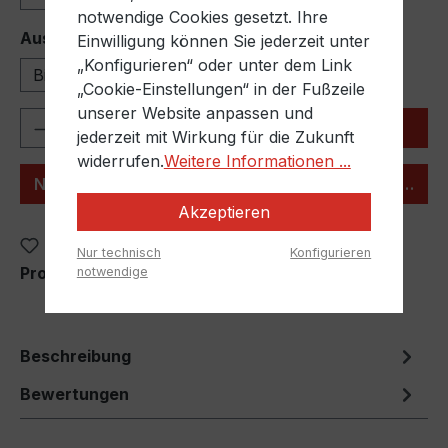
notwendige Cookies gesetzt. Ihre
auswählen
Auslass
Einwilligung können Sie jederzeit unter
„Konfigurieren“ oder unter dem Link
Bier-Drive
NW 25
NW 32
NW 40
„Cookie-Einstellungen“ in der Fußzeile
unserer Website anpassen und
Produkt Anzahl: Gib den gewünschten We
In den Warenkorb
jederzeit mit Wirkung für die Zukunft
widerrufen.
Weitere Informationen ...
Nicht die passende Menge gefunden? Wir helfen Ihn
Akzeptieren
Zum Merkzettel hinzufügen
Nur technisch
Konfigurieren
Produktnummer:
1038AO-B
notwendige
Beschreibung
Bewertungen