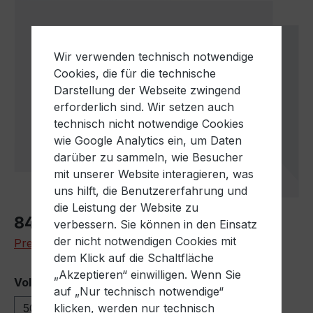
Bildergalerie überspringen
Wir verwenden technisch notwendige
Cookies, die für die technische
Darstellung der Webseite zwingend
erforderlich sind. Wir setzen auch
technisch nicht notwendige Cookies
wie Google Analytics ein, um Daten
darüber zu sammeln, wie Besucher
mit unserer Website interagieren, was
uns hilft, die Benutzererfahrung und
die Leistung der Website zu
Regulärer Preis:
840,34 €
verbessern. Sie können in den Einsatz
der nicht notwendigen Cookies mit
Preise exkl. MwSt. zzgl. Versandkosten
dem Klick auf die Schaltfläche
„Akzeptieren“ einwilligen. Wenn Sie
auswählen
Volumen
auf „Nur technisch notwendige“
500 Liter
1000 Liter
klicken, werden nur technisch