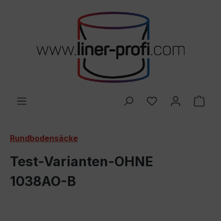
Zum Hauptinhalt springen
Du hast 0 Produ
Ware
Rundbodensäcke
Test-Varianten-OHNE
1038AO-B