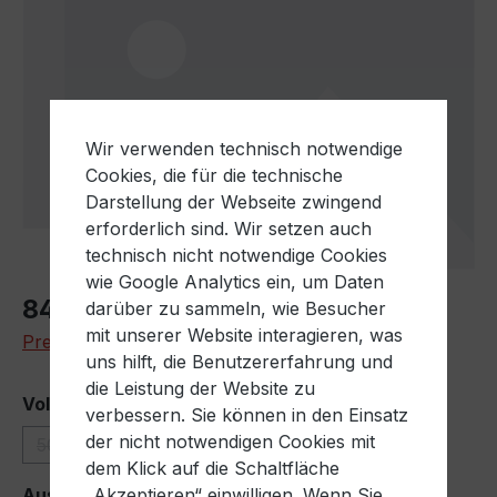
Wir verwenden technisch notwendige
Cookies, die für die technische
Darstellung der Webseite zwingend
erforderlich sind. Wir setzen auch
technisch nicht notwendige Cookies
wie Google Analytics ein, um Daten
Regulärer Preis:
840,34 €
darüber zu sammeln, wie Besucher
mit unserer Website interagieren, was
Preise exkl. MwSt. zzgl. Versandkosten
uns hilft, die Benutzererfahrung und
die Leistung der Website zu
auswählen
Volumen
verbessern. Sie können in den Einsatz
der nicht notwendigen Cookies mit
500 Liter
1000 Liter
(Diese Option ist zurzeit nicht verfügbar.)
dem Klick auf die Schaltfläche
auswählen
Auslass
„Akzeptieren“ einwilligen. Wenn Sie