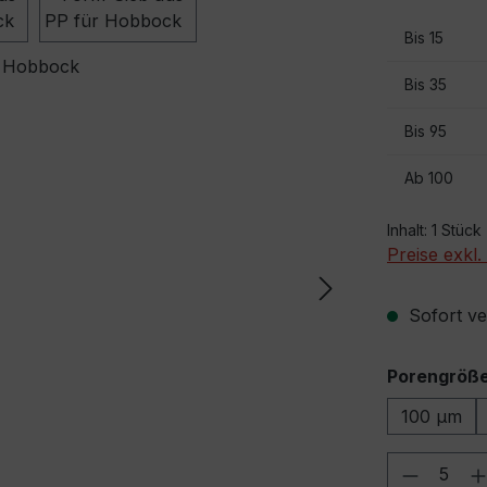
Bis
15
Bis
35
Bis
95
Ab
100
Inhalt:
1 Stück
Preise exkl
Sofort ver
Porengröß
100 µm
Produkt