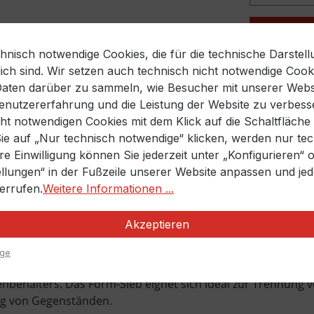
Nicht die
nisch notwendige Cookies, die für die technische Darstell
ich sind. Wir setzen auch technisch nicht notwendige Cook
Zum Merkze
Daten darüber zu sammeln, wie Besucher mit unserer Websi
Produktnu
 Benutzererfahrung und die Leistung der Website zu verbess
cht notwendigen Cookies mit dem Klick auf die Schaltfläche
Sie auf „Nur technisch notwendige“ klicken, werden nur te
hre Einwilligung können Sie jederzeit unter „Konfigurieren“
ellungen“ in der Fußzeile unserer Website anpassen und jed
derrufen.
Weitere Informationen ...
ieb aus PP für Hobbock "
Akzeptieren
r im Tiefziehverfahren hergestellt wird und mit einem eing
ige
behälters. Das Form-Sieb eignet sich ideal zur Trennung vo
ung von Gegenständen.