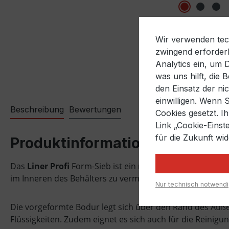
Wir verwenden tech
zwingend erforderl
Analytics ein, um 
was uns hilft, die
den Einsatz der ni
einwilligen. Wenn 
Beschreibung
Bewertungen
Cookies gesetzt. I
Link „Cookie-Einst
für die Zukunft wi
Produktinformationen "Form-S
Das
Liner Profi
Form-Sieb ist ein nahtloser Behälter, de
im Inneren des Behälters zu vermeiden.
Nur technisch notwend
Die vorgeformte Bodur legt sich über den Rand des Außen
Flüssigkeiten. Zudem eignet es sich auch für die Reinig