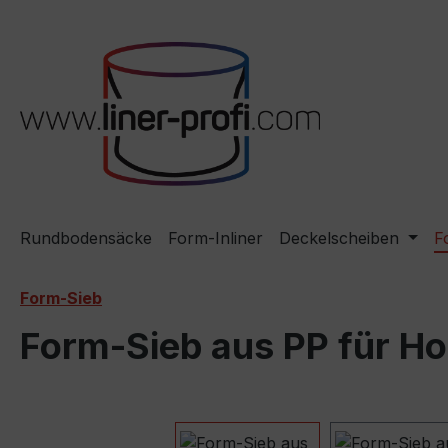
m Hauptinhalt springen
Zur Suche springen
Zur Hauptnavigation springen
Rundbodensäcke
Form-Inliner
Deckelscheiben
F
Form-Sieb
Form-Sieb aus PP für H
Bildergalerie überspringen