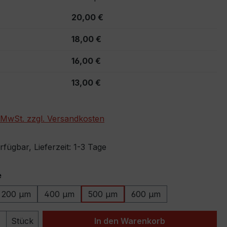
20,00 €
18,00 €
16,00 €
13,00 €
. MwSt. zzgl. Versandkosten
fügbar, Lieferzeit: 1-3 Tage
auswählen
e
200 µm
400 µm
500 µm
600 µm
 Anzahl: Gib den gewünschten Wert ein 
Stück
In den Warenkorb