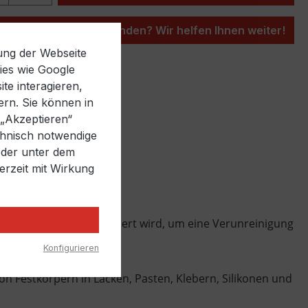
 passende Menge gefunden? Wir helfen Ihnen weiter!
ung der Webseite
ies wie Google
ttel hinzufügen
te interagieren,
mmer:
SW10013.4
ern. Sie können in
 „Akzeptieren“
chnisch notwendige
 oder unter dem
erzeit mit Wirkung
eschweißten Netz kombiniert wird, um eine Verunreinigung
Konfigurieren
n Festkörpern in Lacken, Pasten, Klebern, Silikonen und